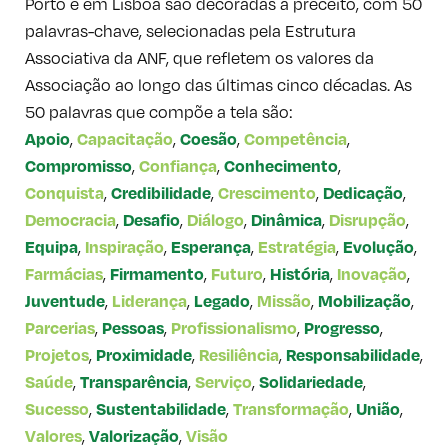
Porto e em Lisboa são decoradas a preceito, com 50
palavras-chave, selecionadas pela Estrutura
Associativa da ANF, que refletem os valores da
Associação ao longo das últimas cinco décadas. As
50 palavras que compõe a tela são:
,
,
,
,
Apoio
Capacitação
Coesão
Competência
,
,
,
Compromisso
Confiança
Conhecimento
,
,
,
,
Conquista
Credibilidade
Crescimento
Dedicação
,
,
,
,
,
Democracia
Desafio
Diálogo
Dinâmica
Disrupção
,
,
,
,
,
Equipa
Inspiração
Esperança
Estratégia
Evolução
,
,
,
,
,
Farmácias
Firmamento
Futuro
História
Inovação
,
,
,
,
,
Juventude
Liderança
Legado
Missão
Mobilização
,
,
,
,
Parcerias
Pessoas
Profissionalismo
Progresso
,
,
,
,
Projetos
Proximidade
Resiliência
Responsabilidade
,
,
,
,
Saúde
Transparência
Serviço
Solidariedade
,
,
,
,
Sucesso
Sustentabilidade
Transformação
União
,
,
Valores
Valorização
Visão