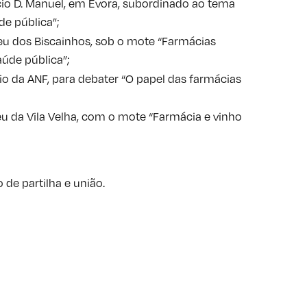
ácio D. Manuel, em Évora, subordinado ao tema
de pública”;
eu dos Biscainhos, sob o mote “Farmácias
aúde pública”;
rio da ANF, para debater “O papel das farmácias
eu da Vila Velha, com o mote “Farmácia e vinho
de partilha e união.