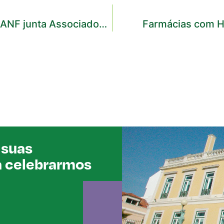
Jantar comemorativo dos 50 anos da ANF junta Associados num momento simbólico
Farmácias com Hi
 suas
a celebrarmos